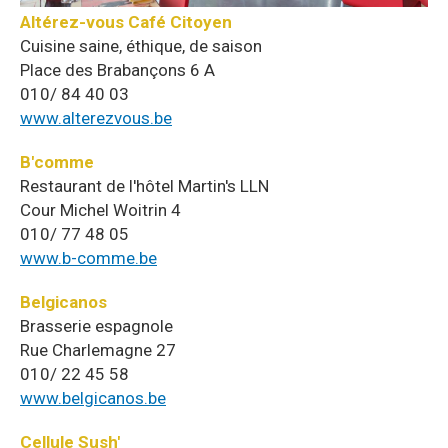
Altérez-vous Café Citoyen
Cuisine saine, éthique, de saison
Place des Brabançons 6 A
010/ 84 40 03
www.alterezvous.be
B'comme
Restaurant de l'hôtel Martin's LLN
Cour Michel Woitrin 4
010/ 77 48 05
www.b-comme.be
Belgicanos
Brasserie espagnole
Rue Charlemagne 27
010/ 22 45 58
www.belgicanos.be
Cellule Sush'