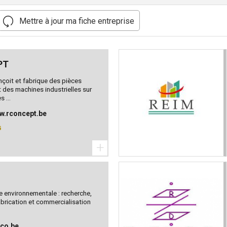
Mettre à jour ma fiche entreprise
PT
çoit et fabrique des pièces
 des machines industrielles sur
 ...
ww.rconcept.be
G
+
e environnementale : recherche,
abrication et commercialisation
lco.be