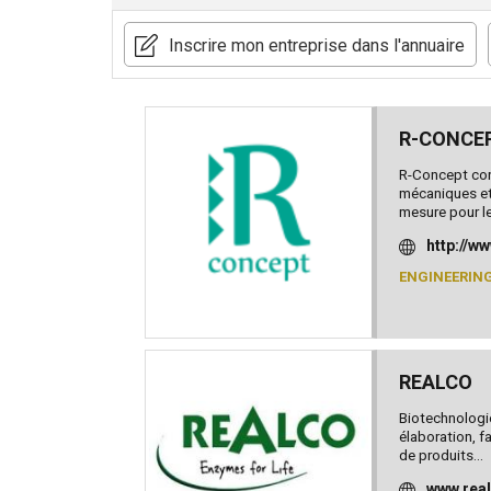
Inscrire mon entreprise dans l'annuaire
R-CONCE
R-Concept con
mécaniques et
mesure pour les
http://w
ENGINEERIN
REALCO
​Biotechnologi
élaboration, f
de produits...
www.rea