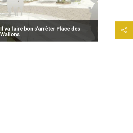
Il va faire bon s'arrêter Place des
Wallons
Grâce à la Ville d'Ottignies-LLN et à
l'Université catholique de Louvain, la Place
des Wallons fait peau neuve.