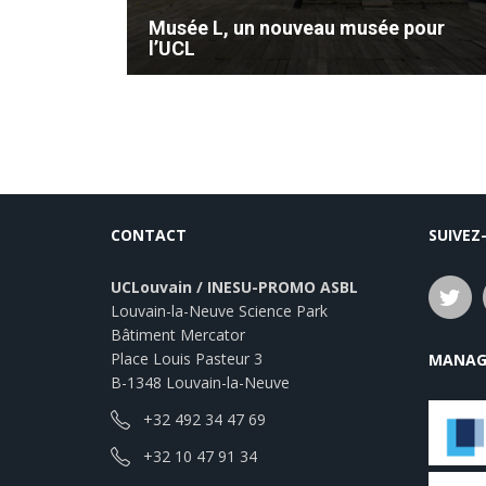
Musée L, un nouveau musée pour
l’UCL
Le musée universitaire de l’UCL déménage
dans l’ancienne Bibliothèque des Sciences
et Technologies.
CONTACT
SUIVEZ
UCLouvain / INESU-PROMO ASBL
Louvain-la-Neuve Science Park
Bâtiment Mercator
Place Louis Pasteur 3
MANAG
B-1348 Louvain-la-Neuve
+32 492 34 47 69
+32 10 47 91 34