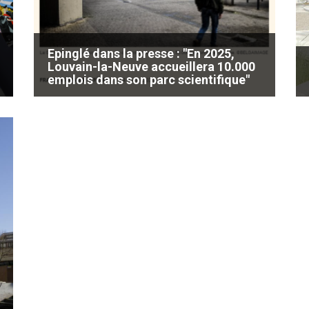
Epinglé dans la presse : "En 2025,
Louvain-la-Neuve accueillera 10.000
emplois dans son parc scientifique"
Ce 4 février, le journal L'Echo consacre un
reportage au développement du Parc
scientifique de Louvain-la-Neuve. Une belle
mise en lumière des activités de notre
poumon économique dédié aux entreprises
innovantes en Brabant wallon.