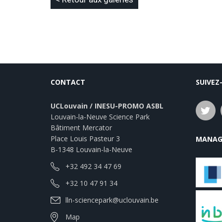
CONTACT
SUIVEZ
UCLouvain / INESU-PROMO ASBL
Louvain-la-Neuve Science Park
Bâtiment Mercator
Place Louis Pasteur 3
MANAG
B-1348 Louvain-la-Neuve
+32 492 34 47 69
+32 10 47 91 34
lln-sciencepark@uclouvain.be
Map